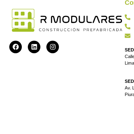
Co
SED
Call
Lima
SED
Av. 
Piur